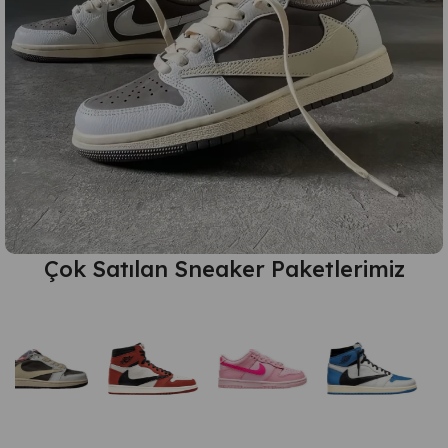
Çok Satılan Sneaker Paketlerimiz
TÜM
ÜRÜNLER
HEMEN
İNCELE