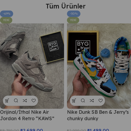
Tüm Ürünler
-69%
-50%
YENI
YENI
Orijinal/İthal Nike Air
Nike Dunk SB Ben & Jerry’s
Jordan 4 Retro “KAWS”
chunky dunky
₺
2.699,00
₺
1.499,00
₺
8.799,00
₺
2.999,00