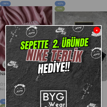
-58%
-62%
YENI
×
Nike Dunk Low Triple Pink
Nike Shox TL Black
₺
999,00
₺
2.399,00
₺
2.799,00
₺
7.399,00
-66%
-29%
YENI
YENI