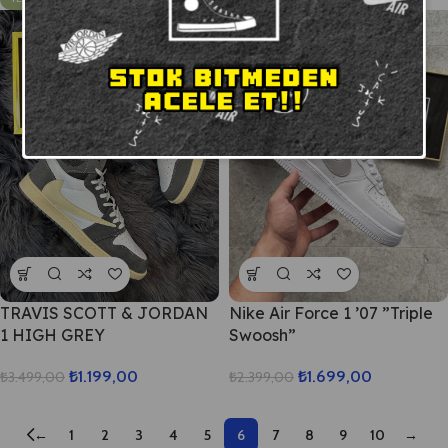
TRAVIS SCOTT & JORDAN
Nike Air Force 1 ’07 ”Triple
1 HIGH GREY
Swoosh”
₺
1.199,00
₺
1.699,00
₺
3.499,00
₺
2.399,00
←
1
2
3
4
5
6
7
8
9
10
→