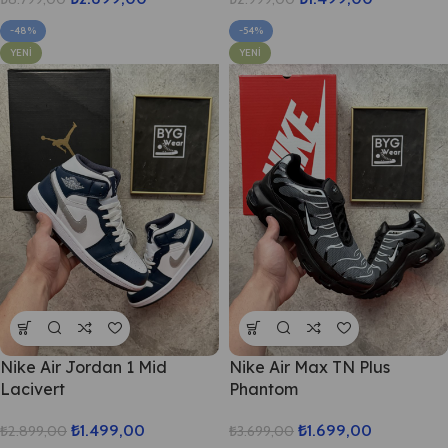
-48%
-54%
YENI
YENI
Nike Air Jordan 1 Mid
Nike Air Max TN Plus
Lacivert
Phantom
₺
1.499,00
₺
1.699,00
₺
2.899,00
₺
3.699,00