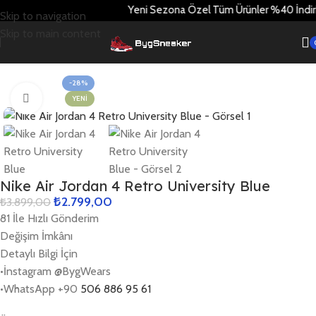
Yeni Sezona Özel Tüm Ürünler %40 İndirimd
Skip to navigation
Skip to main content
Ev
Nike
Jordan 4
-28%
Büyütmek için tıklayın
YENI
Nike Air Jordan 4 Retro University Blue
₺
2.799,00
₺
3.899,00
81 İle Hızlı Gönderim
Değişim İmkânı
Detaylı Bilgi İçin
•İnstagram @BygWears
•WhatsApp ‪‪+90
506 886 95 61