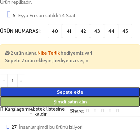
Ürün replikadır.
5
Eşya En son satıldı 24 Saat
40
41
42
43
44
45
ÜRÜN NUMARASI
🎁
2 ürün alana
Nike Terlik
hediyemiz var!
Sepete 2 ürün ekleyin, hediyenizi seçin.
Sepete ekle
Şimdi satın alın
İstek listesine
Karşılaştırmak
Share:
kaldır
27
İnsanlar şimdi bu ürünü izliyor!