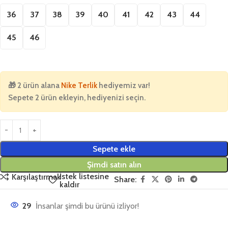
36
37
38
39
40
41
42
43
44
45
46
🎁
2 ürün alana
Nike Terlik
hediyemiz var!
Sepete 2 ürün ekleyin, hediyenizi seçin.
Sepete ekle
Şimdi satın alın
İstek listesine
Karşılaştırmak
Share:
kaldır
29
İnsanlar şimdi bu ürünü izliyor!