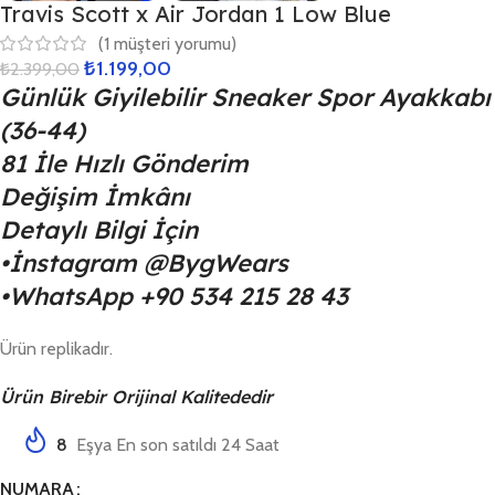
Travis Scott x Air Jordan 1 Low Blue
(
1
müşteri yorumu)
₺
1.199,00
₺
2.399,00
Günlük Giyilebilir Sneaker Spor Ayakkabı
(36-44)
81 İle Hızlı Gönderim
Değişim İmkânı
Detaylı Bilgi İçin
•İnstagram @BygWears
•WhatsApp ‪+90 534 215 28 43
Ürün replikadır.
Ürün Birebir Orijinal Kalitededir
8
Eşya En son satıldı 24 Saat
NUMARA