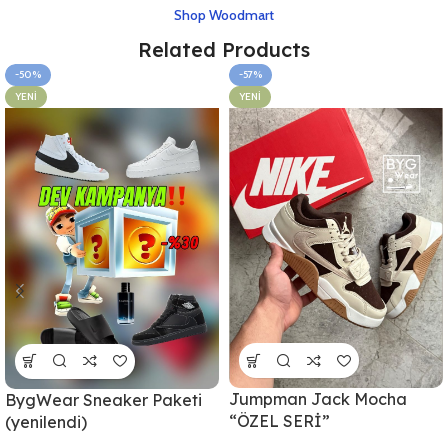
Shop Woodmart
Related Products
-50%
-57%
YENI
YENI
Jumpman Jack Mocha
BygWear Sneaker Paketi
“ÖZEL SERİ”
(yenilendi)